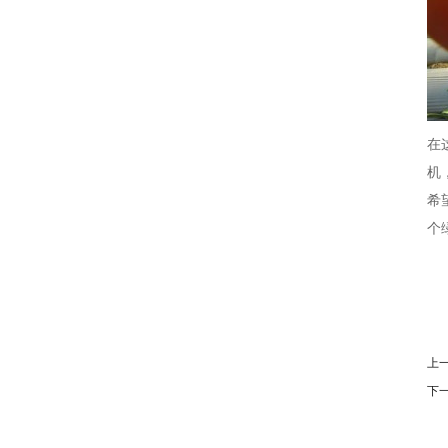
在
机
希
个
上
下