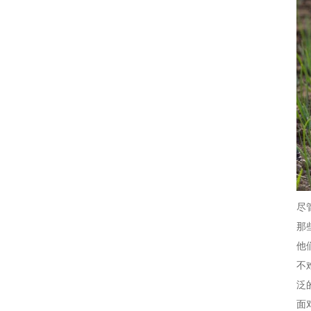
尽
那
他
不
泛
面