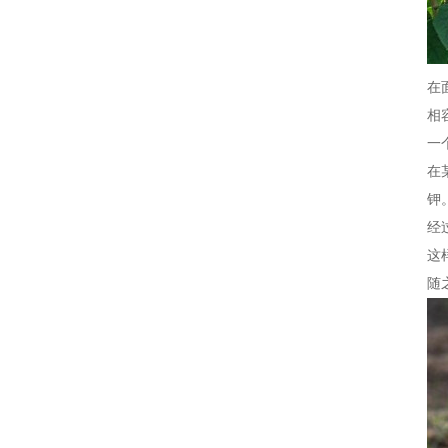
在
相
一
在
钾
经
这
随