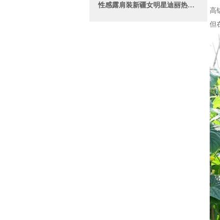
性感露肩装新疆女明星迪丽热巴, 何时诏此金钱会, 暂醉佳人锦瑟旁
高
但