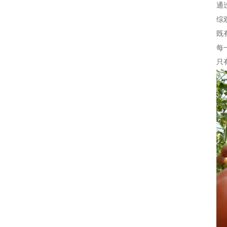
通
综
既
每
只