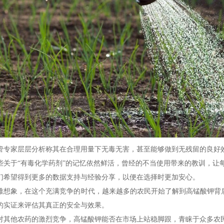
管专家层层分析称其在合理用量下无毒无害，甚至能够做到无残留的良好
些关于“有毒化学药剂”的记忆依然鲜活，曾经的不当使用带来的教训，让
们希望得到更多的数据支持与经验分享，以便在选择时更加安心。
难想象，在这个充满竞争的时代，越来越多的农民开始了解到高锰酸钾背
的实证来评估其真正的安全与效果。
对其他农药的激烈竞争，高锰酸钾能否在市场上站稳脚跟，青睐于众多农