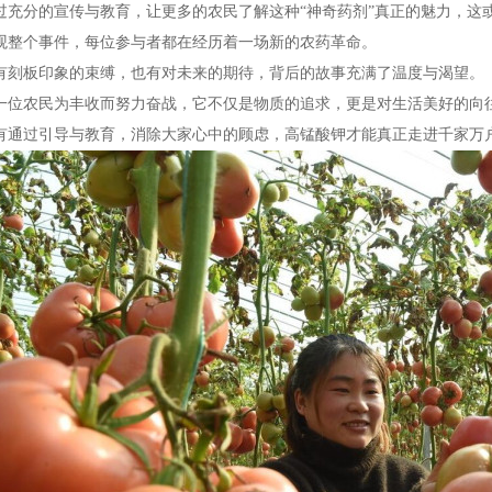
过充分的宣传与教育，让更多的农民了解这种“神奇药剂”真正的魅力，这
观整个事件，每位参与者都在经历着一场新的农药革命。
有刻板印象的束缚，也有对未来的期待，背后的故事充满了温度与渴望。
一位农民为丰收而努力奋战，它不仅是物质的追求，更是对生活美好的向
有通过引导与教育，消除大家心中的顾虑，高锰酸钾才能真正走进千家万户