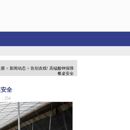
01199）9月26日主力资金净卖出82.74万元...
青岛市司法行政系统举行庆
注册
>
新闻动态
> 告别农残! 高锰酸钾保障
餐桌安全
桌安全
：254