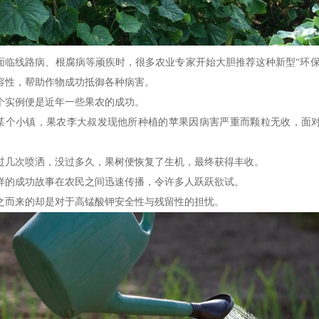
面临线路病、根腐病等顽疾时，很多农业专家开始大胆推荐这种新型“环保
容性，帮助作物成功抵御各种病害。
个实例便是近年一些果农的成功。
某个小镇，果农李大叔发现他所种植的苹果因病害严重而颗粒无收，面
。
过几次喷洒，没过多久，果树便恢复了生机，最终获得丰收。
样的成功故事在农民之间迅速传播，令许多人跃跃欲试。
之而来的却是对于高锰酸钾安全性与残留性的担忧。